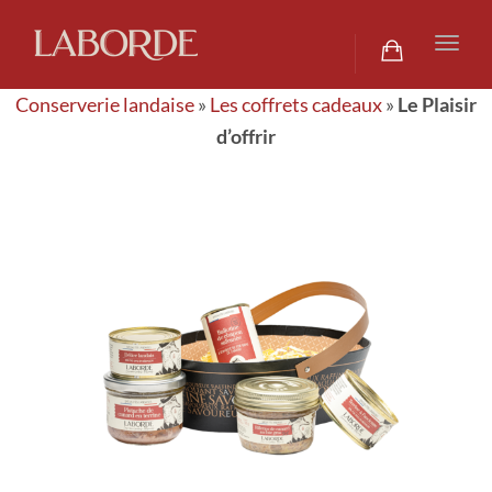
navig
Togg
navig
Conserverie landaise
»
Les coffrets cadeaux
»
Le Plaisir
d’offrir