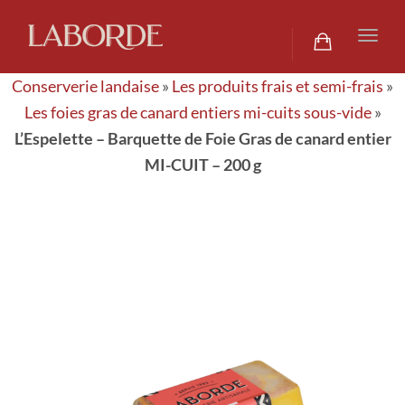
navig
Togg
navig
Conserverie landaise
»
Les produits frais et semi-frais
»
Les foies gras de canard entiers mi-cuits sous-vide
»
L’Espelette – Barquette de Foie Gras de canard entier
MI-CUIT – 200 g