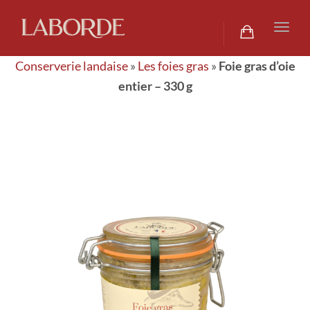
navig
Togg
navig
Conserverie landaise
»
Les foies gras
»
Foie gras d’oie
entier – 330 g