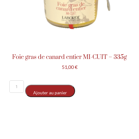
Foie gras de canard entier MI-CUIT – 335g
51,00
€
Ajouter au panier